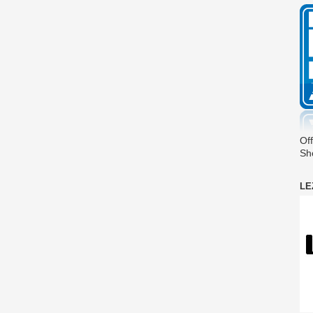
Off
Sh
LE