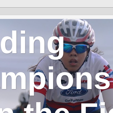
lding
mpions 