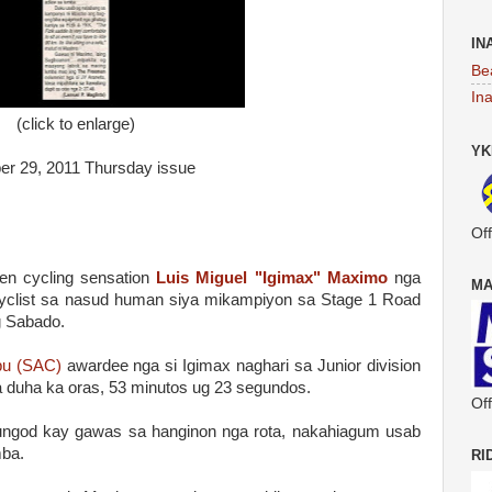
IN
Be
In
(click to enlarge)
YK
er 29, 2011 Thursday issue
Off
en cycling sensation
Luis Miguel "Igimax" Maximo
nga
MA
 cyclist sa nasud human siya mikampiyon sa Stage 1 Road
g Sabado.
ebu (SAC)
awardee nga si Igimax naghari sa Junior division
 duha ka oras, 53 minutos ug 23 segundos.
Off
tungod kay gawas sa hanginon nga rota, nakahiagum usab
mba.
RI