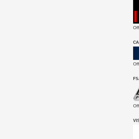
Off
CA
Of
FS
Of
VI