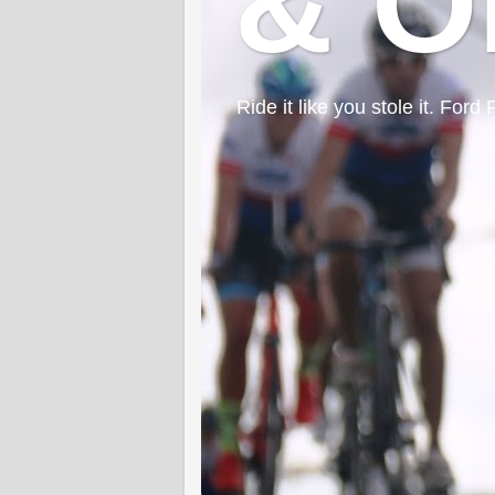
& O
Ride it like you stole it. F