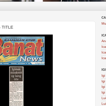
CA
Mu
 TITLE
IC
An
Ic
Ic
Ic
IG
Ig
Ig
Ig
Ig
Lu
Lu