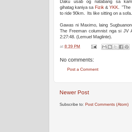
Daku usab og natabang sa kam
gihatag kaniya sa
Fizik
&
YKK
. "The 
to ride 90km. Its like sitting on a so
Gawas ni Maximo, laing Sugbuano
The Freeman columnist nga si JV A
2:27:48. (Lemuel Maglinte).
at
8:39 PM
No comments:
Post a Comment
Newer Post
Subscribe to:
Post Comments (Atom)