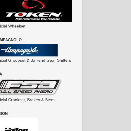
icial Wheelset
MPAGNOLO
ficial Groupset & Bar-end Gear Shifters
A
ficial Crankset, Brakes & Stem
SION