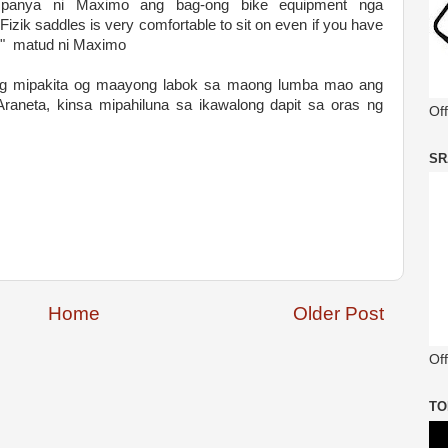
panya ni Maximo ang bag-ong bike equipment nga
Fizik saddles is very comfortable to sit on even if you have
fa." matud ni Maximo
ng mipakita og maayong labok sa maong lumba mao ang
raneta, kinsa mipahiluna sa ikawalong dapit sa oras ng
Of
SR
Home
Older Post
Off
TO