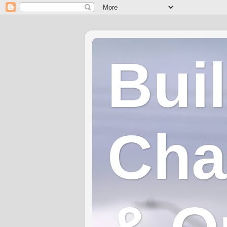
Bui
Cha