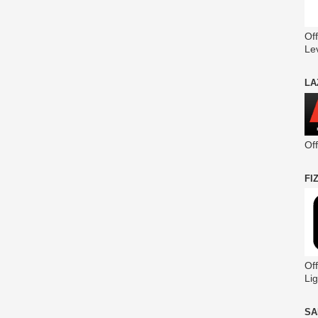
Off
Le
LA
Of
FI
Off
Lig
SA